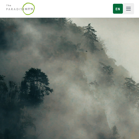
深圳市桃花源生态保护基金会 - 网站内容总览
EN
深圳市桃花源生态保护基金会（简称桃花源基金会）是中国领先的
关于我们：深圳市桃花源生态保护基金会简介、创始团队、党
保护地项目：四川老河沟、四川八月林、安徽九龙峰三个社会公
山思科技：桃花源基金会 2025 年推出的全球首个数字孪生保
山思感知模块：无人机、红外相机等多类野外感测设备控制与
山思 AI 模块：野生动物物种识别、行为模式识别、人类活动痕
山思数字平台模块：3D 地图引擎 + 地理空间处理工具集成
桃花集：一线巡护员观察记录、中央媒体报道、部委互动、两
联系我们：志愿者招募、企业合作与机构联动、捞赠支持、意见反馈、联系邮箱 
主要保护地：四川老河沟保护地（2011 成立、大熊猫棲息地
联系：深圳市罗湖区太宁路 28 号百仕达文化中心三楼 · 0755-82202703