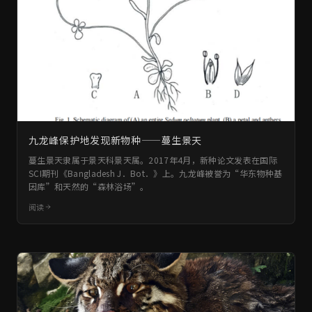
九龙峰保护地发现新物种——蔓生景天
蔓生景天隶属于景天科景天属。2017年4月，新种论文发表在国际
SCI期刊《Bangladesh J．Bot．》上。九龙峰被誉为“华东物种基
因库”和天然的“森林浴场”。
阅读