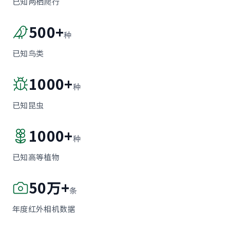
已知两栖爬行
500+
种
已知鸟类
1000+
种
已知昆虫
1000+
种
已知高等植物
50万+
条
年度红外相机数据