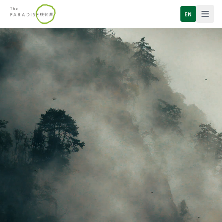
深圳市桃花源生态保护基金会 - 网站内容总览
EN
深圳市桃花源生态保护基金会（简称桃花源基金会）是中国领先的
关于我们：深圳市桃花源生态保护基金会简介、创始团队、党
保护地项目：四川老河沟、四川八月林、安徽九龙峰三个社会公
山思科技：桃花源基金会 2025 年推出的全球首个数字孪生保
山思感知模块：无人机、红外相机等多类野外感测设备控制与
山思 AI 模块：野生动物物种识别、行为模式识别、人类活动痕
山思数字平台模块：3D 地图引擎 + 地理空间处理工具集成
桃花集：一线巡护员观察记录、中央媒体报道、部委互动、两
联系我们：志愿者招募、企业合作与机构联动、捞赠支持、意见反馈、联系邮箱 
主要保护地：四川老河沟保护地（2011 成立、大熊猫棲息地
联系：深圳市罗湖区太宁路 28 号百仕达文化中心三楼 · 0755-82202703