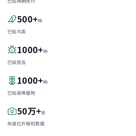
已知两栖爬行
500+
种
已知鸟类
1000+
种
已知昆虫
1000+
种
已知高等植物
50万+
条
年度红外相机数据