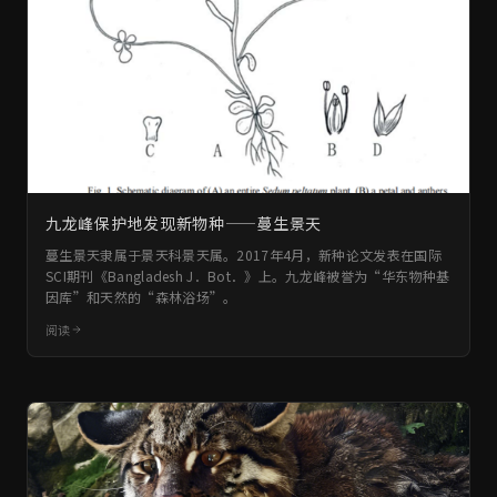
九龙峰保护地发现新物种——蔓生景天
蔓生景天隶属于景天科景天属。2017年4月，新种论文发表在国际
SCI期刊《Bangladesh J．Bot．》上。九龙峰被誉为“华东物种基
因库”和天然的“森林浴场”。
阅读