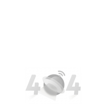
深圳市桃花源生态保护基金会 - 网站内容总览
深圳市桃花源生态保护基金会（简称桃花源基金会）是中国领先的
关于我们：深圳市桃花源生态保护基金会简介、创始团队、党
保护地项目：四川老河沟、四川八月林、安徽九龙峰三个社会公
山思科技：桃花源基金会 2025 年推出的全球首个数字孪生保
山思感知模块：无人机、红外相机等多类野外感测设备控制与
山思 AI 模块：野生动物物种识别、行为模式识别、人类活动痕
山思数字平台模块：3D 地图引擎 + 地理空间处理工具集成
桃花集：一线巡护员观察记录、中央媒体报道、部委互动、两
联系我们：志愿者招募、企业合作与机构联动、捞赠支持、意见反馈、联系邮箱 
主要保护地：四川老河沟保护地（2011 成立、大熊猫棲息地
联系：深圳市罗湖区太宁路 28 号百仕达文化中心三楼 · 0755-82202703