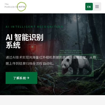
深圳市桃花源生态保护基金会 - 网站内容总览
EN
深圳市桃花源生态保护基金会（简称桃花源基金会）是中国领先的
关于我们：深圳市桃花源生态保护基金会简介、创始团队、党
保护地项目：四川老河沟、四川八月林、安徽九龙峰三个社会公
山思科技：桃花源基金会 2025 年推出的全球首个数字孪生保
AI INTELLIGENT RECOGNITION
山思感知模块：无人机、红外相机等多类野外感测设备控制与
AI 智能识别
山思 AI 模块：野生动物物种识别、行为模式识别、人类活动痕
系统
山思数字平台模块：3D 地图引擎 + 地理空间处理工具集成
桃花集：一线巡护员观察记录、中央媒体报道、部委互动、两
联系我们：志愿者招募、企业合作与机构联动、捞赠支持、意见反馈、联系邮箱 
通过AI技术实现对海量红外相机数据的高效、准确处理，从数
主要保护地：四川老河沟保护地（2011 成立、大熊猫棲息地
据上传到结果归档全流程自动化。
联系：深圳市罗湖区太宁路 28 号百仕达文化中心三楼 · 0755-82202703
了解系统